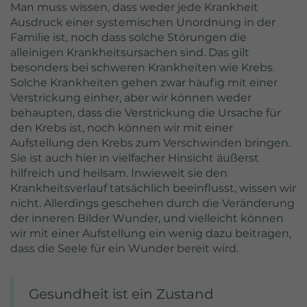
Man muss wissen, dass weder jede Krankheit
Anbieter
Google Analytics
Ausdruck einer systemischen Unordnung in der
Familie ist, noch dass solche Störungen die
Laufzeit
2 Jahre
alleinigen Krankheitsursachen sind. Das gilt
besonders bei schweren Krankheiten wie Krebs.
Wird von Google Analytics verwendet,
Solche Krankheiten gehen zwar häufig mit einer
um wiederkehrende Besucher zu
Verstrickung einher, aber wir können weder
Zweck
unterscheiden und anonymisierte
behaupten, dass die Verstrickung die Ursache für
Statistiken über die Nutzung der
den Krebs ist, noch können wir mit einer
Website zu erstellen.
Aufstellung den Krebs zum Verschwinden bringen.
Sie ist auch hier in vielfacher Hinsicht äußerst
hilfreich und heilsam. Inwieweit sie den
Krankheitsverlauf tatsächlich beeinflusst, wissen wir
nicht. Allerdings geschehen durch die Veränderung
der inneren Bilder Wunder, und vielleicht können
wir mit einer Aufstellung ein wenig dazu beitragen,
dass die Seele für ein Wunder bereit wird.
Gesundheit ist ein Zustand