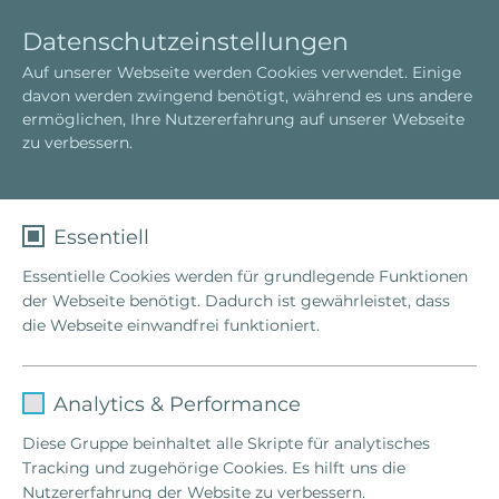
D
T
Datenschutzeinstellungen
e
o
Auf unserer Webseite werden Cookies verwendet. Einige
u
g
Familienstellen
Was ist Familienstellen?
davon werden zwingend benötigt, während es uns andere
t
g
Förderung der Gesundheit
ermöglichen, Ihre Nutzererfahrung auf unserer Webseite
s
l
zu verbessern.
c
e
h
n
a
Unser Körper ist vergeistigt. Alles,
v
Essentiell
i
was in unserem Körper abläuft, sind
Essentielle Cookies werden für grundlegende Funktionen
g
Bewegungen des Geistes.
der Webseite benötigt. Dadurch ist gewährleistet, dass
a
Bert Hellinger
die Webseite einwandfrei funktioniert.
t
i
o
Name
fe_typo_user
n
Analytics & Performance
Krankheit und Gesundheit
Anbieter
TYPO3
Diese Gruppe beinhaltet alle Skripte für analytisches
Über die Frage, wie Krankheiten mit
Tracking und zugehörige Cookies. Es hilft uns die
Laufzeit
1 Woche
Familienverstrickungen zusammenhängen und
Nutzererfahrung der Website zu verbessern.