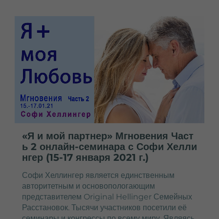
«Я и мой партнер» Мгновения Част
ь 2 онлайн-семинара с Софи Хелли
нгер (15-17 января 2021 г.)
Софи Хеллингер является единственным
авторитетным и основопологающим
представителем Original Hellinger
Семейных
Расстановок. Тысячи участников посетили её
семинары и конгрессы по всему миру. Являясь