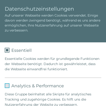
D
T
Datenschutzeinstellungen
e
o
Auf unserer Webseite werden Cookies verwendet. Einige
u
g
davon werden zwingend benötigt, während es uns andere
t
g
ermöglichen, Ihre Nutzererfahrung auf unserer Webseite
s
l
zu verbessern.
c
e
h
n
a
v
Essentiell
i
Essentielle Cookies werden für grundlegende Funktionen
g
der Webseite benötigt. Dadurch ist gewährleistet, dass
a
die Webseite einwandfrei funktioniert.
t
i
o
Name
fe_typo_user
n
Analytics & Performance
Anbieter
TYPO3
Diese Gruppe beinhaltet alle Skripte für analytisches
Next
Tracking und zugehörige Cookies. Es hilft uns die
Laufzeit
1 Woche
Nutzererfahrung der Website zu verbessern.