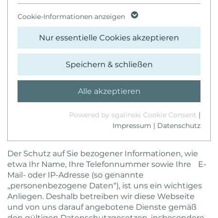
Session-Cookie von TYPO3. Es
Name
_ga
speichert im Falle eines Benutzer-
Cookie-Informationen anzeigen
Zweck
Logins die Session-ID. So kann der
Anbieter
Google Analytics
eingeloggte Benutzer wiedererkannt
Nur essentielle Cookies akzeptieren
werden und es wird ihm Zugang zu
Laufzeit
2 Jahre
geschützten Bereichen gewährt.
Speichern & schließen
Dieses Cookie wird von Google
Name
cookie_optin
Analytics installiert. Das Cookie wird
Alle akzeptieren
verwendet, um Besucher-, Sitzungs-
Anbieter
TYPO3
und Kampagnendaten zu berechnen
Powered by sgalinski Cookie Consent
|
und die Nutzung der Website für den
Impressum
|
Datenschutz
Laufzeit
1 Jahr
Zweck
Analysebericht der Website zu
verfolgen. Die Cookies speichern
Enthält die gewählten Tracking-
Informationen anonym und weisen
Der Schutz auf Sie bezogener Informationen, wie
Zweck
Optin-Einstellungen.
eine randoly generierte Nummer zu,
etwa Ihr Name, Ihre Telefonnummer sowie Ihre E-
um eindeutige Besucher zu
Mail- oder IP-Adresse (so genannte
identifizieren.
„personenbezogene Daten“), ist uns ein wichtiges
Anliegen. Deshalb betreiben wir diese Webseite
und von uns darauf angebotene Dienste gemäß
Name
_ga_PR2G19RJGL
den gültigen Datenschutzgesetzen, insbesondere