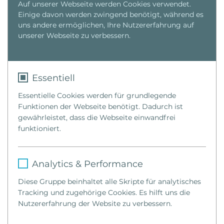
Auf unserer Webseite werden Cookies verwendet.
Einige davon werden zwingend benötigt, während es
uns andere ermöglichen, Ihre Nutzererfahrung auf
unserer Webseite zu verbessern.
Essentiell
Essentielle Cookies werden für grundlegende
Funktionen der Webseite benötigt. Dadurch ist
gewährleistet, dass die Webseite einwandfrei
funktioniert.
Name
fe_typo_user
Analytics & Performance
Anbieter
TYPO3
Diese Gruppe beinhaltet alle Skripte für analytisches
Tracking und zugehörige Cookies. Es hilft uns die
Laufzeit
1 Woche
Nutzererfahrung der Website zu verbessern.
Dieses Cookie ist ein Standard-