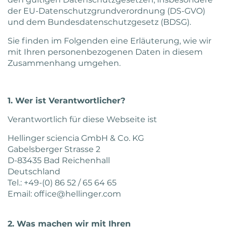
der EU-Datenschutzgrundverordnung (DS-GVO)
Anbieter
Google Analytics
und dem Bundesdatenschutzgesetz (BDSG).
Laufzeit
2 Jahre
Sie finden im Folgenden eine Erläuterung, wie wir
mit Ihren personenbezogenen Daten in diesem
Wird von Google Analytics
Zusammenhang umgehen.
verwendet, um wiederkehrende
Zweck
Besucher zu unterscheiden und
anonymisierte Statistiken über die
1. Wer ist Verantwortlicher?
Nutzung der Website zu erstellen.
Verantwortlich für diese Webseite ist
Hellinger sciencia GmbH & Co. KG
Gabelsberger Strasse 2
D-83435 Bad Reichenhall
Deutschland
Tel.: +49-(0) 86 52 / 65 64 65
Email: office@hellinger.com
2. Was machen wir mit Ihren