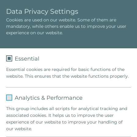
P
T
Data Privacy Settings
у
o
Cookies are used on our website. Some of them are
с
g
mandatory, while others enable us to improve your user
с
g
experience on our website.
к
l
и
e
й
n
a
Essential
v
Essential cookies are required for basic functions of the
i
website. This ensures that the website functions properly.
g
a
t
Name
fe_typo_user
i
Analytics & Performance
o
Provider
TYPO3
This group includes all scripts for analytical tracking and
n
associated cookies. It helps us to improve the user
Lifetime
1 Week
experience of our website to improve your handling of
Next
our website.
This cookie is a standard session cookie