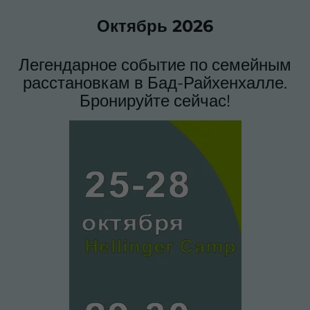
Lifetime
2 Jahre
Октябрь 2026
Wird von Google Analytics verwendet,
um wiederkehrende Besucher zu
Легендарное событие по семейным
Purpose
unterscheiden und anonymisierte
Statistiken über die Nutzung der
расстановкам в Бад-Райхенхалле.
Website zu erstellen.
Бронируйте сейчас!