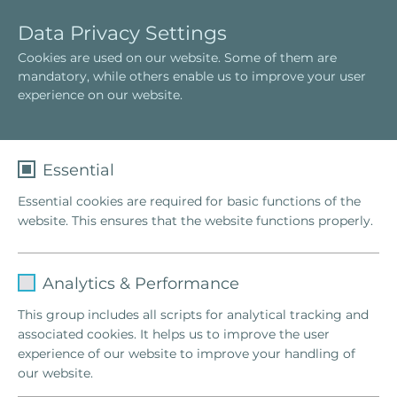
I
T
Data Privacy Settings
t
o
Cookies are used on our website. Some of them are
a
g
mandatory, while others enable us to improve your user
l
g
experience on our website.
i
l
a
e
n
n
o
a
Essential
v
Essential cookies are required for basic functions of the
i
website. This ensures that the website functions properly.
g
a
t
Name
fe_typo_user
i
Analytics & Performance
o
Provider
TYPO3
This group includes all scripts for analytical tracking and
n
associated cookies. It helps us to improve the user
Lifetime
1 Week
experience of our website to improve your handling of
our website.
This cookie is a standard session cookie