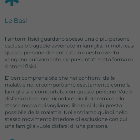
Lifetime
2 Jahre
Wird von Google Analytics verwendet,
Le Basi
um wiederkehrende Besucher zu
Purpose
unterscheiden und anonymisierte
Statistiken über die Nutzung der
I sintomi fisici guardano spesso una o più persone
Website zu erstellen.
escluse o tragedie avvenute in famiglia. In molti casi
queste persone dimenticate o questo evento
vengono nuovamente rappresentati sotto forma di
sintomi fisici.
E’ ben comprensibile che nei confronti delle
malattie noi ci comportiamo esattamente come la
famiglia si è comportata con queste persone. Vuole
disfarsi di loro, non ricordare più il dramma e allo
stesso modo noi vogliamo liberarci il più presto
possibile della malattia. Noi entriamo quindi nello
stesso movimento interiore di esclusione con cui
una famiglia vuole disfarsi di una persona.