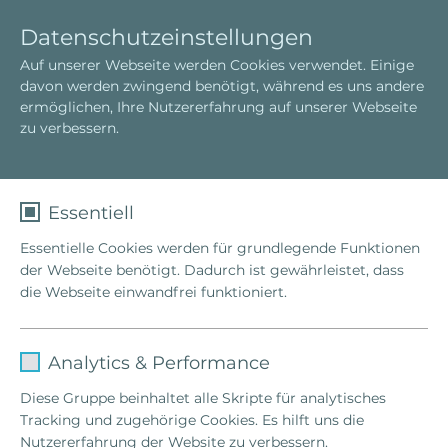
D
T
Datenschutzeinstellungen
e
o
Auf unserer Webseite werden Cookies verwendet. Einige
u
g
Das Hellinger-Team
davon werden zwingend benötigt, während es uns andere
t
g
ermöglichen, Ihre Nutzererfahrung auf unserer Webseite
s
l
zu verbessern.
c
e
h
n
a
v
Essentiell
i
Essentielle Cookies werden für grundlegende Funktionen
g
der Webseite benötigt. Dadurch ist gewährleistet, dass
a
die Webseite einwandfrei funktioniert.
t
i
o
Name
fe_typo_user
n
Analytics & Performance
Anbieter
TYPO3
Diese Gruppe beinhaltet alle Skripte für analytisches
Tracking und zugehörige Cookies. Es hilft uns die
Laufzeit
1 Woche
Nutzererfahrung der Website zu verbessern.