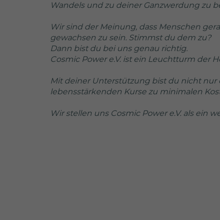
Laufzeit
1 Jahr
Wandels und zu deiner Ganzwerdung zu be
Enthält die
Wir sind der Meinung, dass Menschen gera
Zweck
gewählten Tracking-
gewachsen zu sein. Stimmst du dem zu?
Optin-Einstellungen.
Dann bist du bei uns genau richtig.
Name
Cosmic Power e.V. ist ein Leuchtturm der 
Anbieter
Mit deiner Unterstützung bist du nicht nur 
Laufzeit
lebensstärkenden Kurse zu minimalen Kos
Wir stellen uns Cosmic Power e.V. als ein 
Zweck