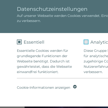
Datenschutzeinstellungen
Auf unserer Webseite werden Cookies verwendet. Ein
zu verbessern.
Sophie Hellinger
Ausbildung
Essentiell
Analyti
Cosmic Power
Spenden
Essentielle Cookies werden für
Diese Gruppe b
grundlegende Funktionen der
für analytisch
Webseite benötigt. Dadurch ist
zugehörige Coo
gewährleistet, dass die Webseite
Nutzererfahru
einwandfrei funktioniert.
verbessern.
Name
fe_typo_user
Name
Cookie-Informationen anzeigen
Anbieter
TYPO3
Anbieter
Laufzeit
1 Woche
Laufzeit