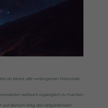
st du bereit, alle verborgenen Potenziale
eressierten weltweit zugänglich zu machen.
ch auf deinem Weg des tiefgreifenden