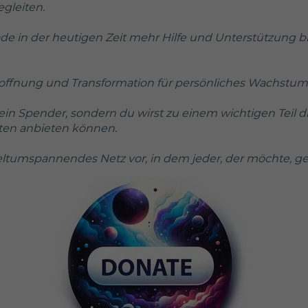
gleiten.
Besucher zu
identifizieren.
de in der heutigen Zeit mehr Hilfe und Unterstützung
_ga_PR2G19RJGL
Hoffnung und Transformation für persönliches Wachstum,
Google Analytics
ein Spender, sondern du wirst zu einem wichtigen Teil di
2 Jahre
ten anbieten können.
Wird von Google
weltumspannendes Netz vor, in dem jeder, der möchte, ge
Analytics verwendet,
um wiederkehrende
Besucher zu
unterscheiden und
anonymisierte
Statistiken über die
Nutzung der
Website zu erstellen.