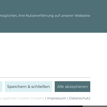
Shop
Newsletter
Deutsch
öglichen, Ihre Nutzererfahrung auf unserer Webseite
Seminare
Bert Hellinger
Speichern & schließen
Alle akzeptieren
 sgalinski Cookie Consent
|
Impressum
|
Datenschutz