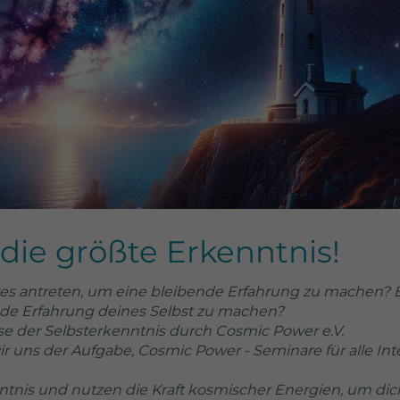
Dieses Cookie wird
von Google
Analytics installiert.
Das Cookie wird
verwendet, um
Besucher-, Sitzungs-
und
Kampagnendaten
zu berechnen und
die Nutzung der
Website für den
Analysebericht der
 die größte Erkenntnis!
Website zu
verfolgen. Die
eres antreten, um eine bleibende Erfahrung zu machen? Bi
Cookies speichern
de Erfahrung deines Selbst zu machen?
Informationen
se der Selbsterkenntnis durch Cosmic Power e.V.
anonym und weisen
 uns der Aufgabe, Cosmic Power - Seminare für alle Int
eine randoly
generierte Nummer
ntnis und nutzen die Kraft kosmischer Energien, um di
zu, um eindeutige