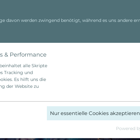
ige davon werden zwingend benötigt, während es uns andere erm
Hellinger Schule
Familienstellen
Cosmic Power
cs & Performance
einhaltet alle Skripte
es Tracking und
kies. Es hilft uns die
ng der Website zu
_ga
Nur essentielle Cookies akzeptieren
Google Analytics
Powered by
2 Jahre