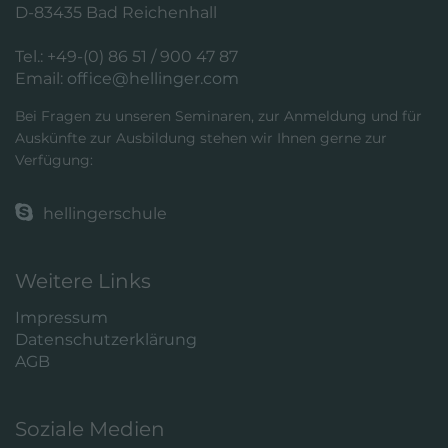
D-83435 Bad Reichenhall
Anbieter
Google Analytics
Tel.: +49-(0) 86 51 / 900 47 87
Laufzeit
2 Jahre
Email:
office@hellinger.com
Wird von Google Analytics verwendet,
Bei Fragen zu unseren Seminaren, zur Anmeldung und für
um wiederkehrende Besucher zu
Auskünfte zur Ausbildung stehen wir Ihnen gerne zur
Zweck
unterscheiden und anonymisierte
Verfügung:
Statistiken über die Nutzung der
Website zu erstellen.
hellingerschule
Weitere Links
Impressum
Datenschutzerklärung
AGB
Soziale Medien