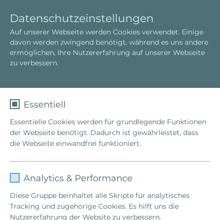
D
T
Datenschutzeinstellungen
e
o
Auf unserer Webseite werden Cookies verwendet. Einige
u
g
Bert Hellinger
Bert Hellinger
Ehrungen
davon werden zwingend benötigt, während es uns andere
t
g
Light Harmonic Washington/USA
ermöglichen, Ihre Nutzererfahrung auf unserer Webseite
s
l
zu verbessern.
c
e
h
n
a
Light Harmonic Institut Washington, USA
v
zeichnete Bert Hellinger 2004 mit dem
Essentiell
i
Integrative Medizin Certificate of Excellence aus.
Essentielle Cookies werden für grundlegende Funktionen
g
der Webseite benötigt. Dadurch ist gewährleistet, dass
a
die Webseite einwandfrei funktioniert.
t
i
o
Name
fe_typo_user
n
Analytics & Performance
Anbieter
TYPO3
Diese Gruppe beinhaltet alle Skripte für analytisches
Tracking und zugehörige Cookies. Es hilft uns die
Laufzeit
1 Woche
Nutzererfahrung der Website zu verbessern.