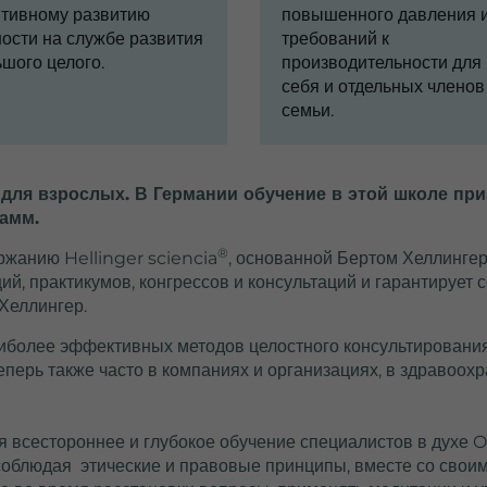
his cookie is
итивному развитию
повышенного давления 
installed by Google
ости на службе развития
требований к
nalytics. The cookie
шого целого.
производительности для
s used to calculate
себя и отдельных членов
isitor, session and
семьи.
campaign data and
o track website
usage for the
е для взрослых. В Германии обучение в этой школе пр
ebsite analysis
амм.
eport. Cookies store
information
®
ржанию Hellinger sciencia
, основанной Бертом Хеллингер
anonymously and
ий, практикумов, конгрессов и консультаций и гарантирует
assign a randomly
Хеллингер.
generated number
o identify unique
иболее эффективных методов целостного консультирования
isitors.
еперь также часто в компаниях и организациях, в здравоохр
_ga_PR2G19RJGL
 всестороннее и глубокое обучение специалистов в духе Or
, соблюдая этические и правовые принципы, вместе со свои
Google Analytics