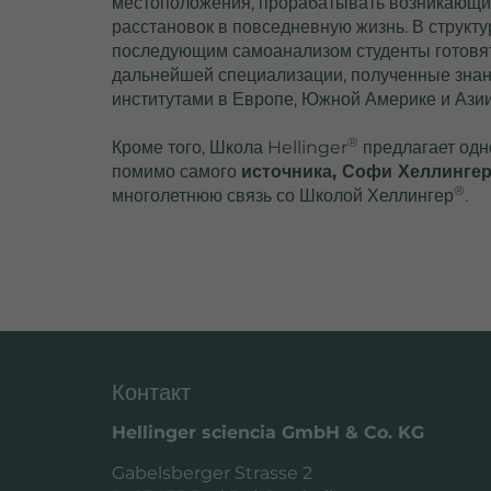
местоположения, прорабатывать возникающие
settings.
расстановок в повседневную жизнь. В структ
Lifetime
последующим самоанализом студенты готовят
дальнейшей специализации, полученные знани
институтами в Европе, Южной Америке и Азии
®
Кроме того, Школа Hellinger
предлагает одн
помимо самого
источника, Софи Хеллингер
Purpose
®
многолетнюю связь со Школой Хеллингер
.
S
W
Контакт
Hellinger sciencia GmbH & Co. KG
Gabelsberger Strasse 2