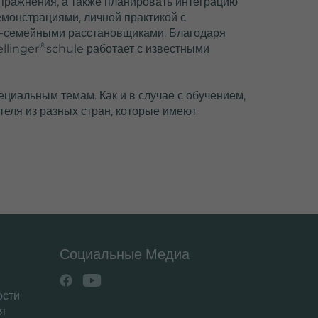
пражнения, а также планировать интеграцию
емонстрациями, личной практикой с
-семейными расстановщиками. Благодаря
®
llinger
schule работает с известными
циальным темам. Как и в случае с обучением,
еля из разных стран, которые имеют
Социальные Медиа
ости
я