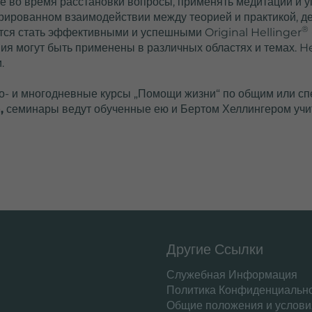
 во время расстановки вопросы, применять медитации и у
урированном взаимодействии между теорией и практикой, д
2 Jahre
®
ся стать эффективными и успешными Original Hellinger
я могут быть применены в различных областях и темах. He
Wird von Google
.
Analytics verwendet,
um wiederkehrende
о- и многодневные курсы „Помощи жизни“ по общим или спе
Besucher zu
,
семинары ведут обученные ею и Бертом Хеллингером учит
unterscheiden und
anonymisierte
tatistiken über die
Nutzung der
ebsite zu erstellen.
Другие Ссылки
Служебная Информация
Политика Конфиденциальн
Общие положения и услови