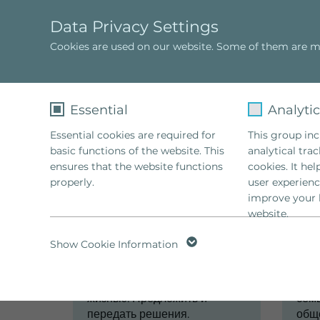
Data Privacy Settings
Cookies are used on our website. Some of them are ma
Софи Хеллингер
Школа Hellinger
Essential
Analyti
Школа Hellinger
Школа
Essential cookies are required for
This group incl
basic functions of the website. This
analytical tra
ensures that the website functions
cookies. It he
properly.
user experienc
improve your 
website.
Наша задача
Name
fe_typo_user
Name
Show Cookie Information
Показать, что делает семьи
Спо
Provider
TYPO3
Provider
больными и мешает каждому
объ
жить своей, наполненной
прот
Lifetime
1 Week
Lifetime
2
жизнью. Предложить и
семь
передать решения.
общ