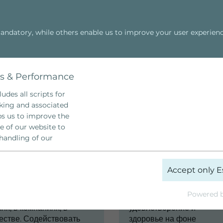
ndatory, while others enable us to improve your user experienc
Семейные расстановки
Cosmic Power
cs & Performance
udes all scripts for
cking and associated
lps us to improve the
e of our website to
handling of our
Наши цели
Наше виден
_ga
Accept only E
собствовать
Здоровые, гармоничные,
Google Analytics
единению, а
счастливые и успешные
Powered b
ивостоянию друг другу. В
семьи. Душевное
 Years
ях, в компаниях, в
удовлетворение и
естве. Содействовать
здоровье на фоне