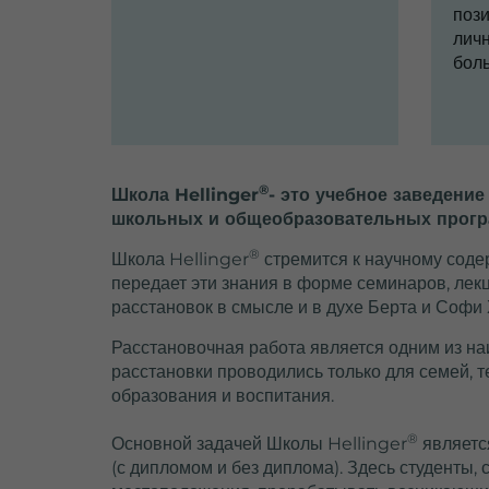
This cookie is a
T
поз
standard session
личн
cookie from TYPO3.
A
боль
It stores the session
i
ID in case of a user
v
Purpose
login. In this way,
the logged-in user
t
can be recognised
Purpose
®
Школа Hellinger
- это учебное заведени
and access to
w
школьных и общеобразовательных прогр
protected areas is
r
granted.
®
Школа Hellinger
стремится к научному соде
передает эти знания в форме семинаров, лекц
расстановок в смысле и в духе Берта и Софи 
Name
cookie_optin
t
Расстановочная работа является одним из на
Provider
TYPO3
v
расстановки проводились только для семей, т
образования и воспитания.
Lifetime
1 Year
Name
®
Основной задачей Школы Hellinger
является
Stores the chosen
(с дипломом и без диплома). Здесь студенты
Purpose
tracking optin
Provider