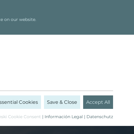
Shop
Newsletter
Español
e on our website.
Seminarios
Bert Hellinger
ssential Cookies
Save & Close
Accept All
nski Cookie Consent
|
Información Legal
|
Datenschutz