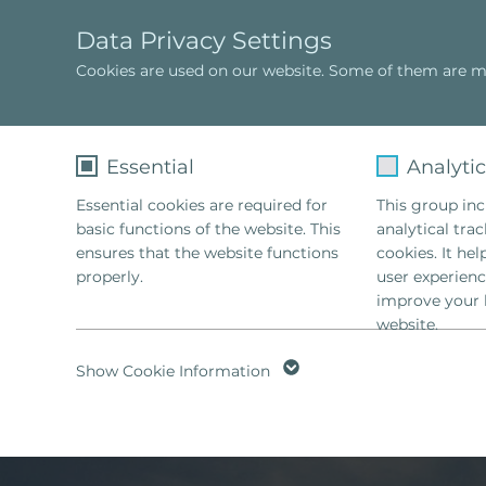
Data Privacy Settings
Cookies are used on our website. Some of them are ma
Sophie Hellinger
Formación
Essential
Analyti
Essential cookies are required for
This group incl
basic functions of the website. This
analytical tra
ensures that the website functions
cookies. It he
properly.
user experienc
improve your 
website.
Name
fe_typo_user
Name
Show Cookie Information
Provider
TYPO3
Provider
Lifetime
1 Week
Lifetime
2