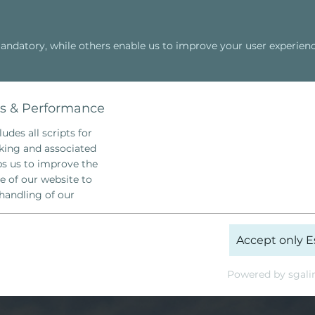
ndatory, while others enable us to improve your user experienc
Escuela Hellinger
Constelación Famili
Cosmic Power
ar
cs & Performance
udes all scripts for
cking and associated
lps us to improve the
e of our website to
handling of our
_ga
Accept only E
Google Analytics
Powered by sgali
 Year