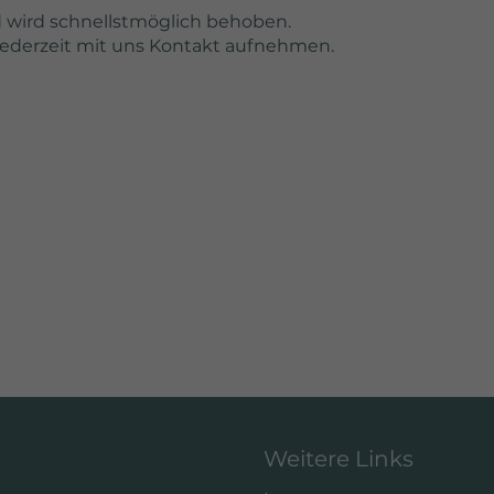
d wird schnellstmöglich behoben.
2 Jahre
jederzeit mit uns Kontakt aufnehmen.
Wird von Google
Analytics verwendet,
um wiederkehrende
Besucher zu
unterscheiden und
anonymisierte
tatistiken über die
Nutzung der
ebsite zu erstellen.
Weitere Links