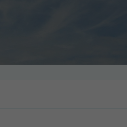
his cookie is
installed by Google
nalytics. The cookie
s used to calculate
isitor, session and
campaign data and
o track website
usage for the
ebsite analysis
eport. Cookies store
information
anonymously and
assign a randomly
generated number
o identify unique
isitors.
_ga_PR2G19RJGL
Google Analytics