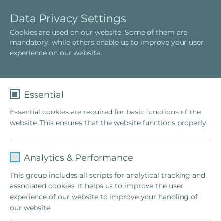
P
T
Data Privacy Settings
o
o
Cookies are used on our website. Some of them are
r
g
mandatory, while others enable us to improve your user
t
g
experience on our website.
u
l
g
e
u
n
ê
a
Essential
s
v
Cosmic Power
Essential cookies are required for basic functions of the
i
website. This ensures that the website functions properly.
g
a
Bem-vindo a Cosmic Power
t
Name
fe_typo_user
i
Analytics & Performance
o
Provider
TYPO3
Neste site você encontrará todas as informações
This group includes all scripts for analytical tracking and
n
®
relevantes sobre Cosmic Power
, seminários,
associated cookies. It helps us to improve the user
Lifetime
1 Week
eventos e muito mais. Descubra o poder do Cosmic
experience of our website to improve your handling of
®
Power
e saiba como este método inovador pode
our website.
This cookie is a standard session cookie
ajudá-lo a viver uma vida equilibrada, harmoniosa e