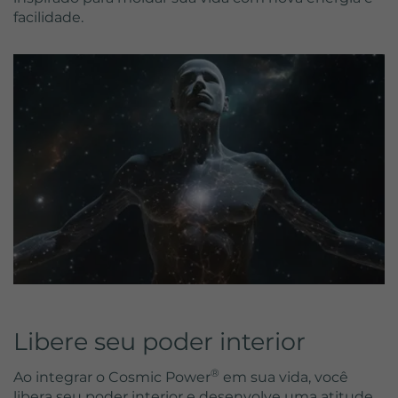
Lifetime
2 Jahre
facilidade.
Wird von Google Analytics verwendet,
um wiederkehrende Besucher zu
Purpose
unterscheiden und anonymisierte
Statistiken über die Nutzung der
Website zu erstellen.
Libere seu poder interior
®
Ao integrar o Cosmic Power
em sua vida, você
libera seu poder interior e desenvolve uma atitude